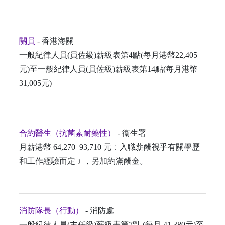
關員
- 香港海關
一般紀律人員(員佐級)薪級表第4點(每月港幣22,405
元)至一般紀律人員(員佐級)薪級表第14點(每月港幣
31,005元)
合約醫生（抗菌素耐藥性）
- 衞生署
月薪港幣 64,270–93,710 元﹝入職薪酬視乎有關學歷
和工作經驗而定﹞，另加約滿酬金。
消防隊長（行動）
- 消防處
一般紀律人員(主任級)薪級表第7點 (每月 41,380元)至