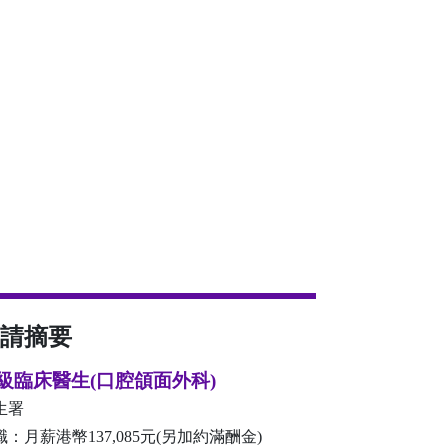
請摘要
級臨床醫生(口腔頜面外科)
生署
職：月薪港幣137,085元(另加約滿酬金)