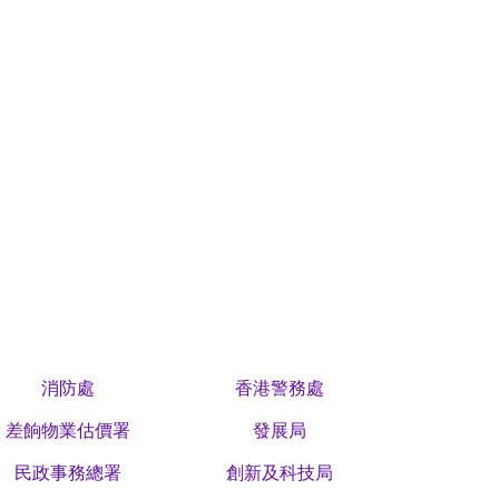
消防處
香港警務處
差餉物業估價署
發展局
民政事務總署
創新及科技局