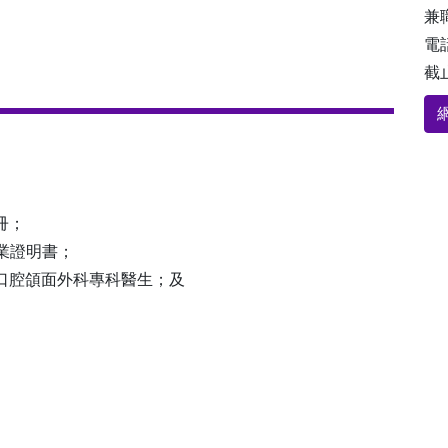
兼
電話
截止
冊；
執業證明書；
的口腔頜面外科專科醫生；及