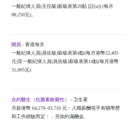
一般紀律人員(主任級)薪級表第26點 [註(a)] (每月
88,250元)。
關員
- 香港海关
一般紀律人員(員佐級)薪級表第4點(每月港幣22,405
元)至一般紀律人員(員佐級)薪級表第14點(每月港幣
31,005元)
合約醫生（抗菌素耐藥性）
- 卫生署
月薪港幣 64,270–93,710 元﹝入職薪酬視乎有關學歷
和工作經驗而定﹞，另加約滿酬金。