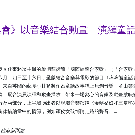
樂會》以音樂結合動畫 演繹童
及文化事務署主辦的暑期藝術節「國際綜藝合家歡」（「合家歡
八月十四日至十六日，呈獻結合音樂與電影的節目《啤啤熊童話
。來自英國的藝圑小甘筍製作為童話故事譜上原創音樂，並由樂
奏，配合演員演繹和動畫播放，帶來一場窩心的音樂及動畫放
分為兩部分，上半場演出者以現場音樂演繹《金髮姑娘和三隻熊
旋律描繪當中的情節，例如頑皮女孩悄悄走路的聲音、...
.
: 政府新聞處