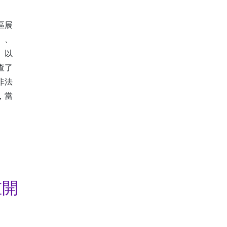
區展
」、
」以
查了
非法
，當
重開