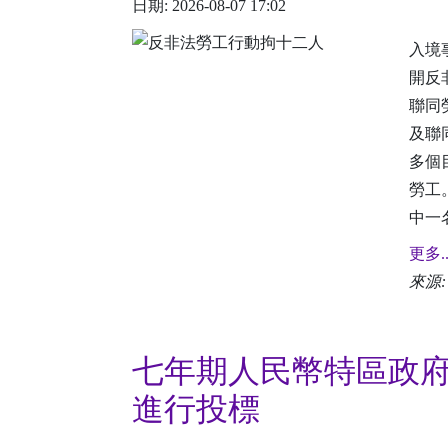
日期: 2026-08-07 17:02
入境
開反
聯同
及聯
多個
勞工
中一名
更多..
來源
七年期人民幣特區政
進行投標