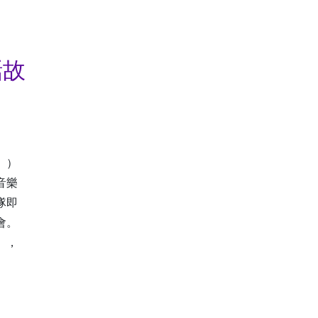
話故
」）
音樂
隊即
映會。
》，