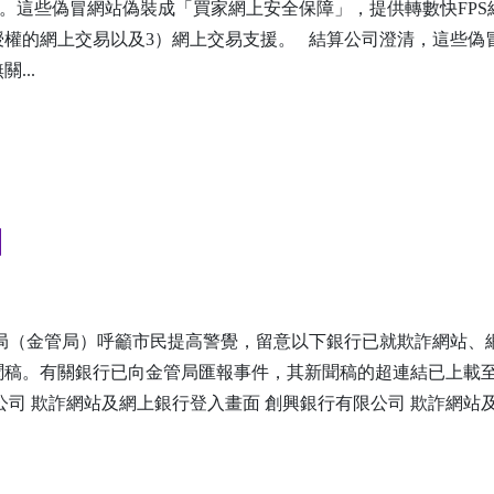
vc9c[.]buzz。這些偽冒網站偽裝成「買家網上安全保障」，提供轉數快FP
授權的網上交易以及3）網上交易支援。 結算公司澄清，這些偽
...
知
局（金管局）呼籲市民提高警覺，留意以下銀行已就欺詐網站、
聞稿。有關銀行已向金管局匯報事件，其新聞稿的超連結已上載
公司 欺詐網站及網上銀行登入畫面 創興銀行有限公司 欺詐網站