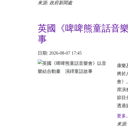
來源: 政府新聞處
英國《啤啤熊童話音
事
日期: 2026-08-07 17:45
康樂
將於
會》
席演
節目
透過
更多..
來源