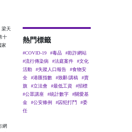
 梁天
第十
熱門標籤
國家
#COVID-19
#毒品
#欺詐網站
#流行傳染病
#法庭案件
#文化
活動
#失蹤人口報告
#食物安
全
#港匯指數
#致辭/講稿
#賣
旗
#立法會
#最低工資
#招標
#公眾講座
#統計數字
#關愛基
金
#公安條例
#囚犯打鬥
#委
任
方網