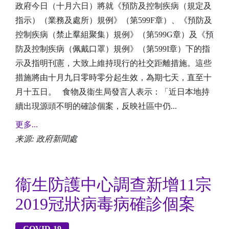
政府今日（十月六日）將就《預防及控制疾病（規定及
指示）（業務及處所）規例》（第599F章）、《預防及
控制疾病（禁止羣組聚集）規例》（第599G章）及《預
防及控制疾病（佩戴口罩）規例》（第599I章）下的指
示及指明刊憲，大致上維持現行的社交距離措施。這些
措施將由十月九日零時零分起生效，為期七天，直至十
月十五日。 食物及衞生局發言人表示：「近日本地持
續出現源頭不明的確診個案，反映社區中仍...
更多...
来源: 政府新聞處
衞生防護中心調查新增11宗
2019冠狀病毒病確診個案
COVID-19