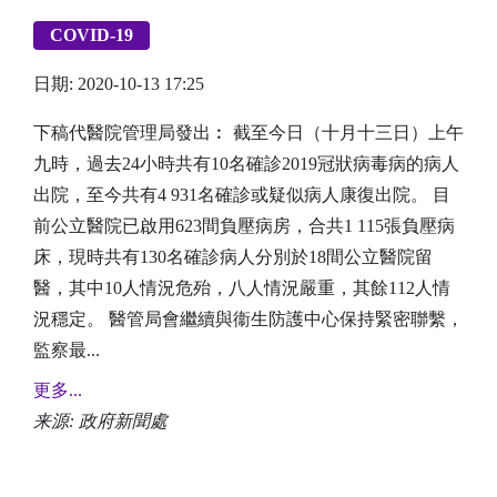
COVID-19
日期: 2020-10-13 17:25
下稿代醫院管理局發出︰ 截至今日（十月十三日）上午
九時，過去24小時共有10名確診2019冠狀病毒病的病人
出院，至今共有4 931名確診或疑似病人康復出院。 目
前公立醫院已啟用623間負壓病房，合共1 115張負壓病
床，現時共有130名確診病人分別於18間公立醫院留
醫，其中10人情況危殆，八人情況嚴重，其餘112人情
況穩定。 醫管局會繼續與衞生防護中心保持緊密聯繫，
監察最...
更多...
来源: 政府新聞處