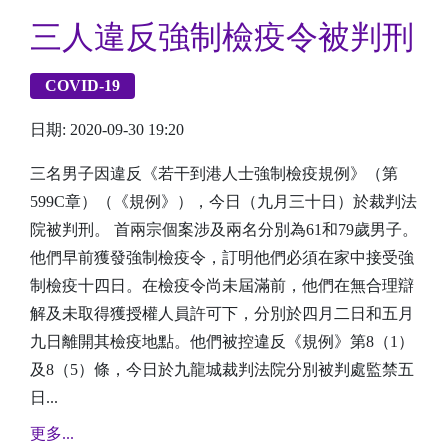
三人違反強制檢疫令被判刑
COVID-19
日期: 2020-09-30 19:20
三名男子因違反《若干到港人士強制檢疫規例》（第
599C章）（《規例》），今日（九月三十日）於裁判法
院被判刑。 首兩宗個案涉及兩名分別為61和79歲男子。
他們早前獲發強制檢疫令，訂明他們必須在家中接受強
制檢疫十四日。在檢疫令尚未屆滿前，他們在無合理辯
解及未取得獲授權人員許可下，分別於四月二日和五月
九日離開其檢疫地點。他們被控違反《規例》第8（1）
及8（5）條，今日於九龍城裁判法院分別被判處監禁五
日...
更多...