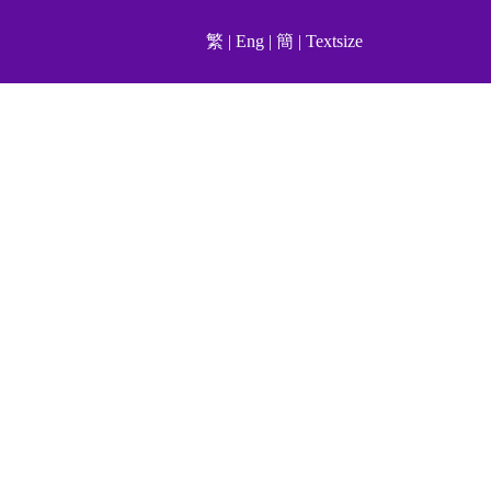
繁
|
Eng
|
簡
|
Textsize