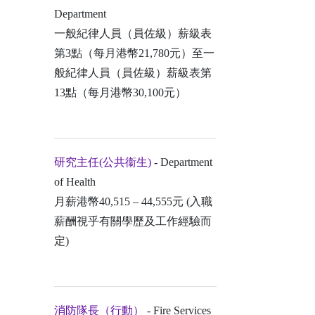
Department
一般紀律人員（員佐級）薪級表
第3點（每月港幣21,780元）至一
般紀律人員（員佐級）薪級表第
13點（每月港幣30,100元）
研究主任(公共衞生)
- Department
of Health
月薪港幣40,515 – 44,555元 (入職
薪酬視乎有關學歷及工作經驗而
定)
消防隊長（行動）
- Fire Services