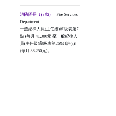
消防隊長（行動）
- Fire Services
Department
一般紀律人員(主任級)薪級表第7
點 (每月 41,380元)至一般紀律人
員(主任級)薪級表第26點 [註(a)]
(每月 88,250元)。