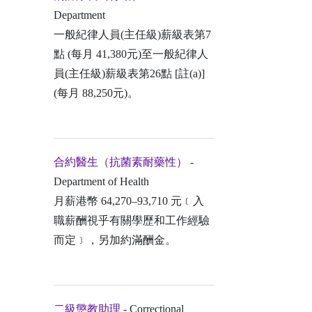
Department
一般紀律人員(主任級)薪級表第7
點 (每月 41,380元)至一般紀律人
員(主任級)薪級表第26點 [註(a)]
(每月 88,250元)。
合約醫生（抗菌素耐藥性）
-
Department of Health
月薪港幣 64,270–93,710 元﹝入
職薪酬視乎有關學歷和工作經驗
而定﹞，另加約滿酬金。
二級懲教助理
- Correctional