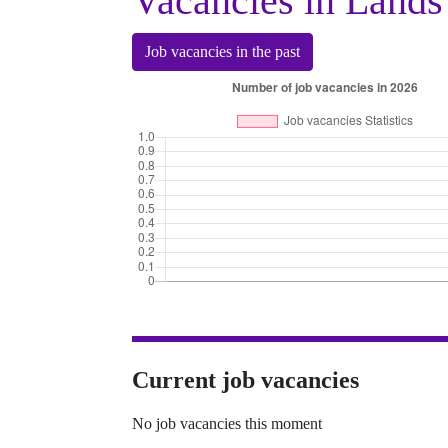
Vacancies in Land
Job vacancies in the past
Current job vacancies
No job vacancies this moment