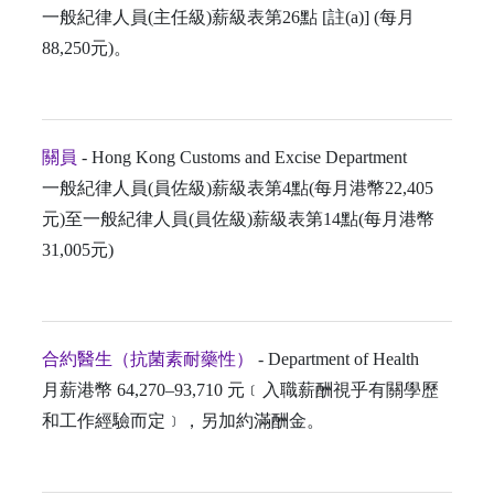
一般紀律人員(主任級)薪級表第26點 [註(a)] (每月
88,250元)。
關員
- Hong Kong Customs and Excise Department
一般紀律人員(員佐級)薪級表第4點(每月港幣22,405
元)至一般紀律人員(員佐級)薪級表第14點(每月港幣
31,005元)
合約醫生（抗菌素耐藥性）
- Department of Health
月薪港幣 64,270–93,710 元﹝入職薪酬視乎有關學歷
和工作經驗而定﹞，另加約滿酬金。