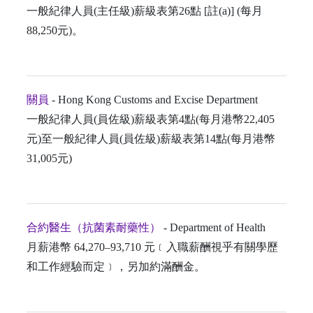
一般紀律人員(主任級)薪級表第26點 [註(a)] (每月
88,250元)。
關員
- Hong Kong Customs and Excise Department
一般紀律人員(員佐級)薪級表第4點(每月港幣22,405
元)至一般紀律人員(員佐級)薪級表第14點(每月港幣
31,005元)
合約醫生（抗菌素耐藥性）
- Department of Health
月薪港幣 64,270–93,710 元﹝入職薪酬視乎有關學歷
和工作經驗而定﹞，另加約滿酬金。