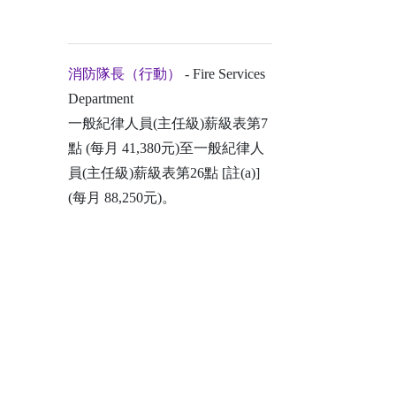
消防隊長（行動）
- Fire Services
Department
一般紀律人員(主任級)薪級表第7
點 (每月 41,380元)至一般紀律人
員(主任級)薪級表第26點 [註(a)]
(每月 88,250元)。