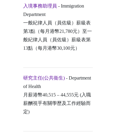
入境事務助理員
- Immigration
Department
一般紀律人員（員佐級）薪級表
第3點（每月港幣21,780元）至一
般紀律人員（員佐級）薪級表第
13點（每月港幣30,100元）
研究主任(公共衞生)
- Department
of Health
月薪港幣40,515 – 44,555元 (入職
薪酬視乎有關學歷及工作經驗而
定)