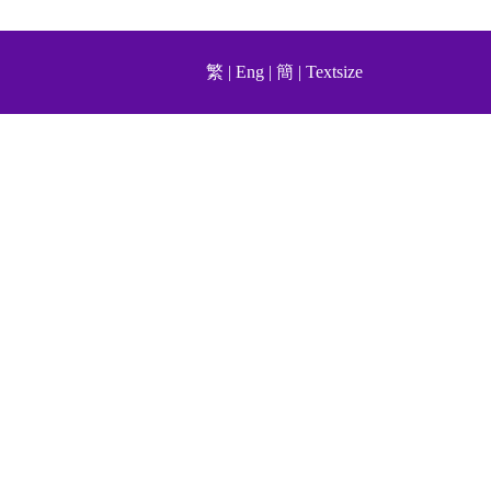
繁
|
Eng
|
簡
|
Textsize