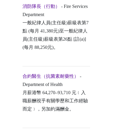
消防隊長（行動）
- Fire Services
Department
一般紀律人員(主任級)薪級表第7
點 (每月 41,380元)至一般紀律人
員(主任級)薪級表第26點 [註(a)]
(每月 88,250元)。
合約醫生（抗菌素耐藥性）
-
Department of Health
月薪港幣 64,270–93,710 元﹝入
職薪酬視乎有關學歷和工作經驗
而定﹞，另加約滿酬金。