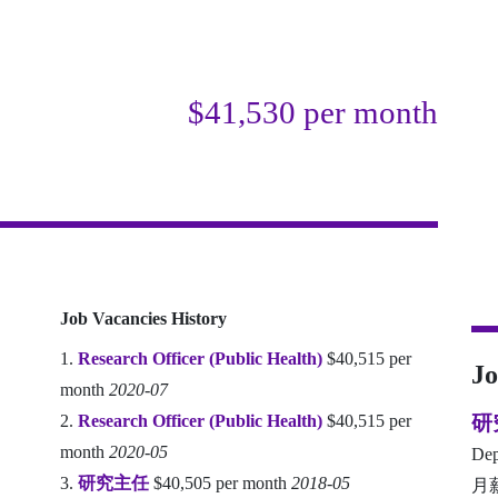
$41,530 per month
Job Vacancies History
1.
Research Officer (Public Health)
$40,515 per
J
month
2020-07
2.
Research Officer (Public Health)
$40,515 per
研
month
2020-05
Dep
3.
研究主任
$40,505 per month
2018-05
月薪