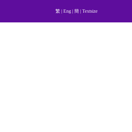
繁
|
Eng
|
簡
|
Textsize